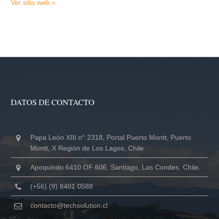
Ver sitio web »
DATOS DE CONTACTO
Papa León XIII n° 2318, Portal Puerto Montt, Puerto
Montt, X Región de Los Lagos, Chile
Apoquindo 6410 OF 606, Santiago, Las Condes, Chile.
(+56) (9) 8401 0588
contacto@techsolution.cl