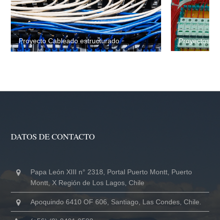
Proyectos Elé
Proyecto Cableado estructurado
DATOS DE CONTACTO
Papa León XIII n° 2318, Portal Puerto Montt, Puerto
Montt, X Región de Los Lagos, Chile
Apoquindo 6410 OF 606, Santiago, Las Condes, Chile.