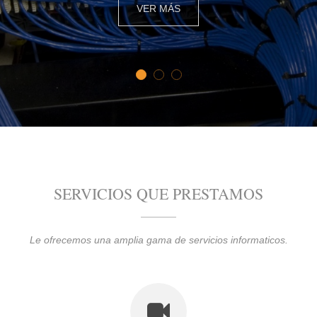
VER MÁS
1
2
3
SERVICIOS QUE PRESTAMOS
Le ofrecemos una amplia gama de servicios informaticos.