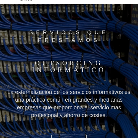
SERVICOS QUE
PRESTAMOS
OUTSORCING
INFORMÁTICO
La externalización de los servicios informativos es
S
a
una práctica común en grandes y medianas
e
gún
empresas que proporciona el servicio mas
ia,
profesional y ahorro de costes.